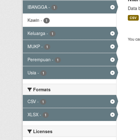
IBANGGA
-
1
Data 
CSV
Kawin
-
1
Keluarga
-
1
You can
MUKP
-
1
Perempuan
-
1
Usia
-
1
Formats
CSV
-
1
XLSX
-
1
Licenses