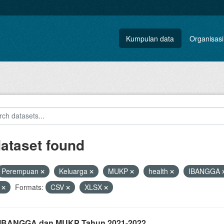
Kumpulan data
Organisasi
dataset found
Perempuan
Keluarga
MUKP
health
IBANGGA
a
Formats:
CSV
XLSX
i IBANGGA dan MUKP Tahun 2021-2022