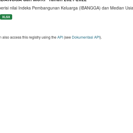
berisi nilai Indeks Pembangunan Keluarga (IBANGGA) dan Median U
XLSX
 also access this registry using the
API
(see
Dokumentasi API
).