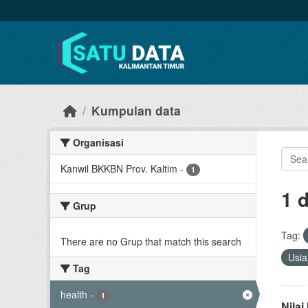
Skip to main content
Kumpulan data
Organisasi
Kanwil BKKBN Prov. Kaltim
-
1
1 
Grup
Tag:
There are no Grup that match this search
Usi
Tag
health
-
1
Nila