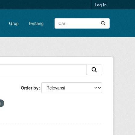
Log in
Grup
Tentang
Order by