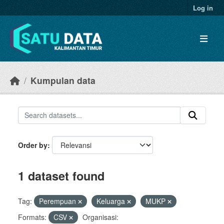
Skip to main content
Log in
Kumpulan data
Order by
1 dataset found
Tag:
Perempuan
Keluarga
MUKP
Formats:
CSV
Organisasi: