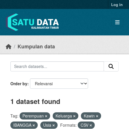
Skip to main content
Log in
Kumpulan data
Order by
1 dataset found
Tag:
Perempuan
Keluarga
Kawin
IBANGGA
Usia
Formats:
CSV