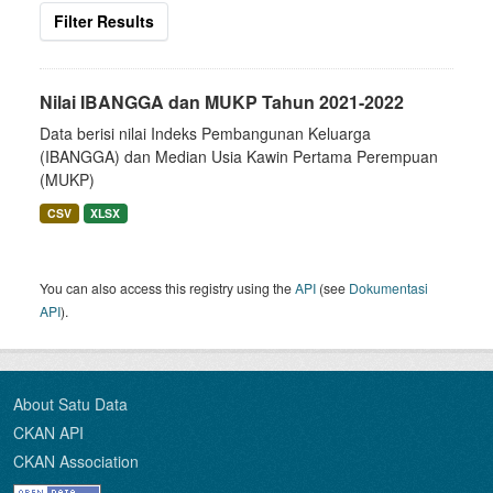
Filter Results
Nilai IBANGGA dan MUKP Tahun 2021-2022
Data berisi nilai Indeks Pembangunan Keluarga
(IBANGGA) dan Median Usia Kawin Pertama Perempuan
(MUKP)
CSV
XLSX
You can also access this registry using the
API
(see
Dokumentasi
API
).
About Satu Data
CKAN API
CKAN Association