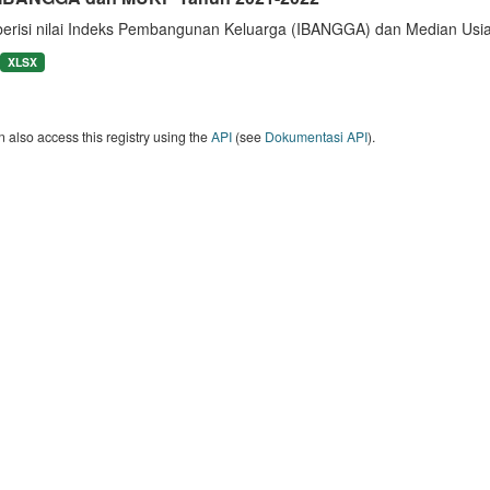
berisi nilai Indeks Pembangunan Keluarga (IBANGGA) dan Median U
XLSX
 also access this registry using the
API
(see
Dokumentasi API
).