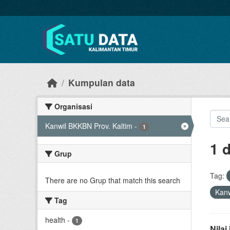
Skip to main content
Kumpulan data
Organisasi
Kanwil BKKBN Prov. Kaltim
-
1
1 
Grup
Tag:
There are no Grup that match this search
Kanw
Tag
health
-
1
Nila