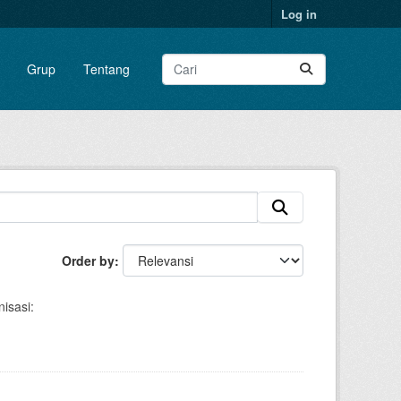
Log in
Grup
Tentang
Order by
isasi: