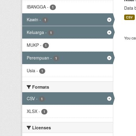
IBANGGA
-
1
Data 
CSV
Kawin
-
1
Keluarga
-
1
You can
MUKP
-
1
Perempuan
-
1
Usia
-
1
Formats
CSV
-
1
XLSX
-
1
Licenses