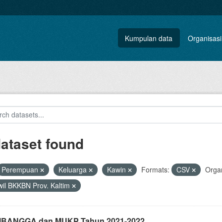
Kumpulan data
Organisasi
dataset found
Perempuan
Keluarga
Kawin
Formats:
CSV
Organ
il BKKBN Prov. Kaltim
i IBANGGA dan MUKP Tahun 2021-2022