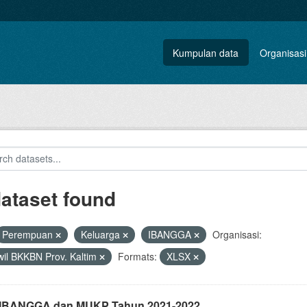
Kumpulan data
Organisasi
dataset found
Perempuan
Keluarga
IBANGGA
Organisasi:
il BKKBN Prov. Kaltim
Formats:
XLSX
i IBANGGA dan MUKP Tahun 2021-2022