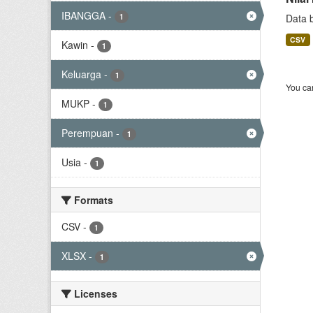
IBANGGA
-
1
Data 
CSV
Kawin
-
1
Keluarga
-
1
You can
MUKP
-
1
Perempuan
-
1
Usia
-
1
Formats
CSV
-
1
XLSX
-
1
Licenses