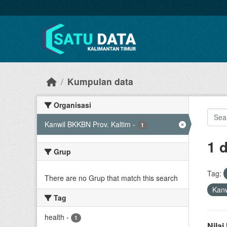
Skip to main content
Kumpulan data
Organisasi
Kanwil BKKBN Prov. Kaltim
-
1
1 
Grup
Tag:
There are no Grup that match this search
Kanw
Tag
health
-
1
Nila