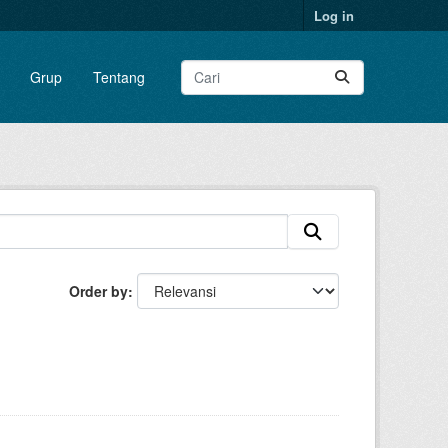
Log in
Grup
Tentang
Order by