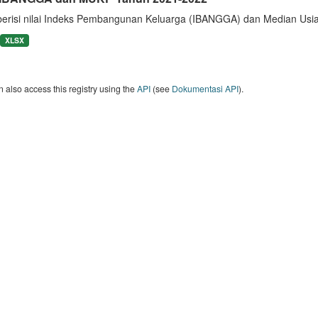
berisi nilai Indeks Pembangunan Keluarga (IBANGGA) dan Median U
XLSX
 also access this registry using the
API
(see
Dokumentasi API
).