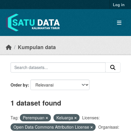
Skip to main content
Log in
Kumpulan data
Order by
1 dataset found
Tag:
Perempuan
Keluarga
Licenses:
Open Data Commons Attribution License
Organisasi: