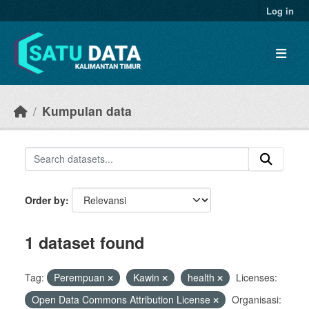
Skip to main content
Log in
Kumpulan data
Order by
1 dataset found
Tag:
Perempuan
Kawin
health
Licenses:
Open Data Commons Attribution License
Organisasi: