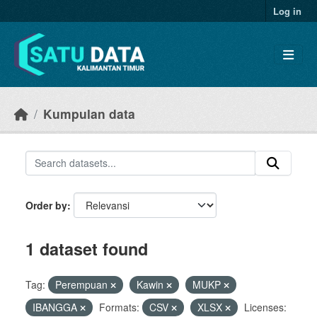
Skip to main content
Log in
Kumpulan data
Order by
1 dataset found
Tag:
Perempuan
Kawin
MUKP
IBANGGA
Formats:
CSV
XLSX
Licenses: