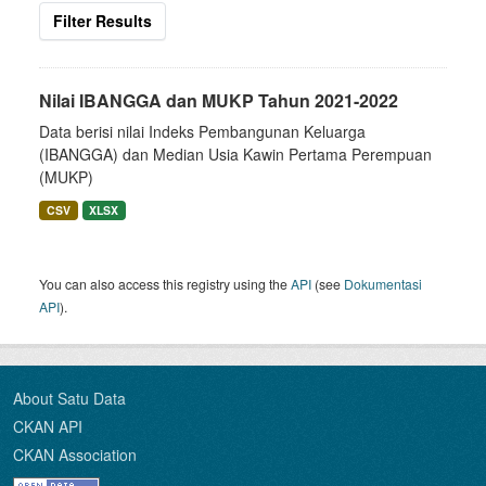
Filter Results
Nilai IBANGGA dan MUKP Tahun 2021-2022
Data berisi nilai Indeks Pembangunan Keluarga
(IBANGGA) dan Median Usia Kawin Pertama Perempuan
(MUKP)
CSV
XLSX
You can also access this registry using the
API
(see
Dokumentasi
API
).
About Satu Data
CKAN API
CKAN Association