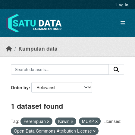
Skip to main content
Log in
Kumpulan data
Order by
1 dataset found
Tag:
Perempuan
Kawin
MUKP
Licenses:
Open Data Commons Attribution License