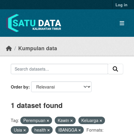
Skip to main content
Log in
Kumpulan data
Order by
1 dataset found
Tag:
Perempuan
Kawin
Keluarga
Usia
health
IBANGGA
Formats: