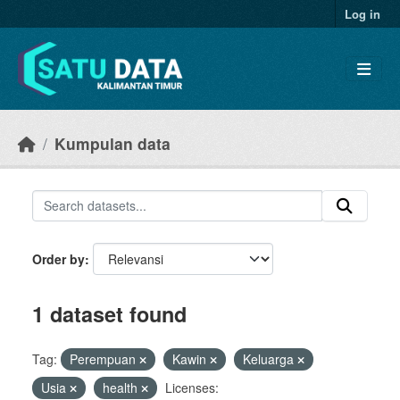
Skip to main content
Log in
Kumpulan data
Order by
1 dataset found
Tag:
Perempuan
Kawin
Keluarga
Usia
health
Licenses: