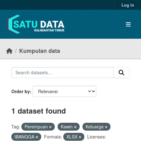
Skip to main content
Log in
Kumpulan data
Order by
1 dataset found
Tag:
Perempuan
Kawin
Keluarga
IBANGGA
Formats:
XLSX
Licenses: