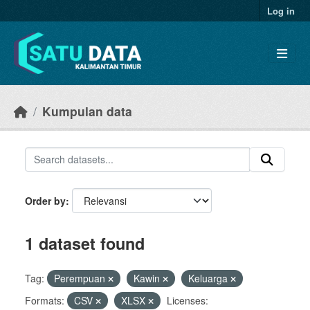
Skip to main content
Log in
Kumpulan data
Order by
1 dataset found
Tag:
Perempuan
Kawin
Keluarga
Formats:
CSV
XLSX
Licenses: