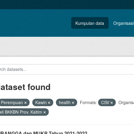
Kumpulan data
Organisasi
dataset found
Perempuan
Kawin
health
Formats:
CSV
Organisa
il BKKBN Prov. Kaltim
i IBANGGA dan MUKP Tahun 2021-2022