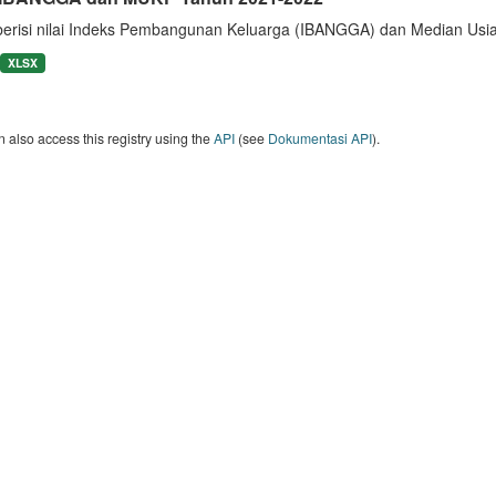
berisi nilai Indeks Pembangunan Keluarga (IBANGGA) dan Median U
XLSX
 also access this registry using the
API
(see
Dokumentasi API
).