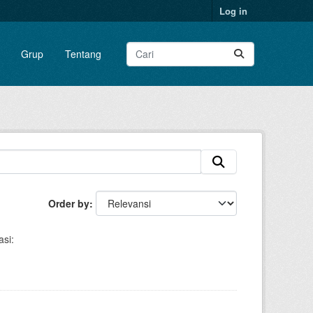
Log in
Grup
Tentang
Order by
si: