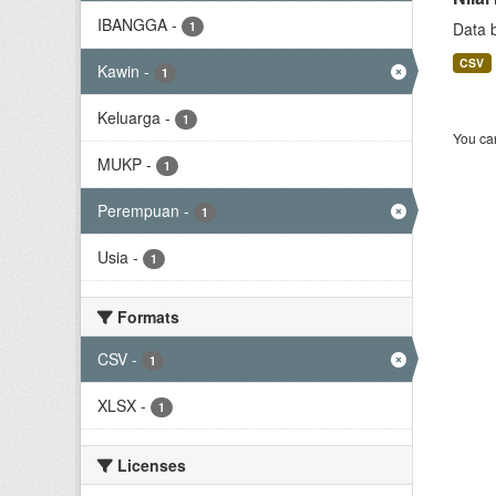
IBANGGA
-
1
Data 
CSV
Kawin
-
1
Keluarga
-
1
You can
MUKP
-
1
Perempuan
-
1
Usia
-
1
Formats
CSV
-
1
XLSX
-
1
Licenses