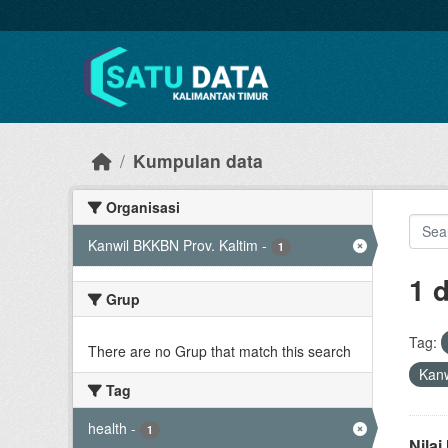
Skip to main content
Kumpulan data
Organisasi
Kanwil BKKBN Prov. Kaltim
-
1
1 
Grup
Tag:
There are no Grup that match this search
Kanw
Tag
health
-
1
Nila