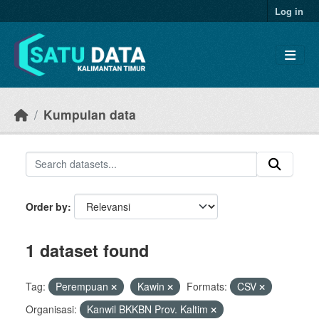
Skip to main content
Log in
Kumpulan data
Order by
1 dataset found
Tag:
Perempuan
Kawin
Formats:
CSV
Organisasi:
Kanwil BKKBN Prov. Kaltim