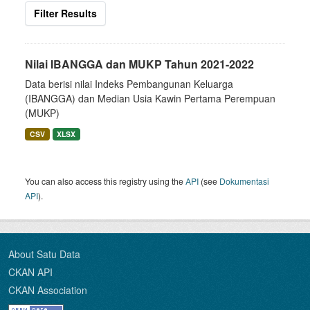
Filter Results
Nilai IBANGGA dan MUKP Tahun 2021-2022
Data berisi nilai Indeks Pembangunan Keluarga
(IBANGGA) dan Median Usia Kawin Pertama Perempuan
(MUKP)
CSV
XLSX
You can also access this registry using the
API
(see
Dokumentasi
API
).
About Satu Data
CKAN API
CKAN Association