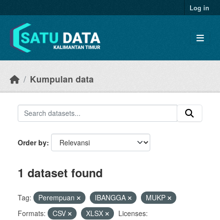
Skip to main content
Log in
Kumpulan data
Order by
1 dataset found
Tag:
Perempuan
IBANGGA
MUKP
Formats:
CSV
XLSX
Licenses: