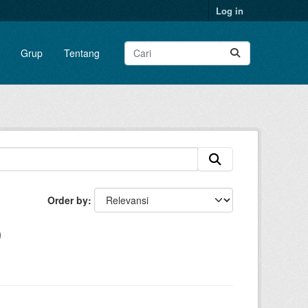
Log in
Grup
Tentang
Order by