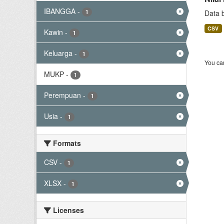
IBANGGA
-
1
Data 
CSV
Kawin
-
1
Keluarga
-
1
You can
MUKP
-
1
Perempuan
-
1
Usia
-
1
Formats
CSV
-
1
XLSX
-
1
Licenses