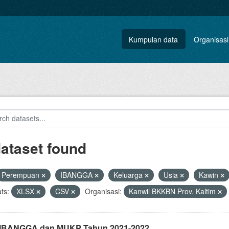
Kumpulan data
Organisasi
dataset found
Perempuan
IBANGGA
Keluarga
Usia
Kawin
ts:
XLSX
CSV
Organisasi:
Kanwil BKKBN Prov. Kaltim
i IBANGGA dan MUKP Tahun 2021-2022