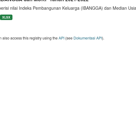
berisi nilai Indeks Pembangunan Keluarga (IBANGGA) dan Median U
XLSX
 also access this registry using the
API
(see
Dokumentasi API
).