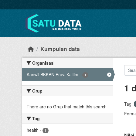
Skip to main content
Kumpulan data
Organisasi
Kanwil BKKBN Prov. Kaltim
-
1
1 
Grup
Tag:
There are no Grup that match this search
Forma
Tag
health
-
1
Nila