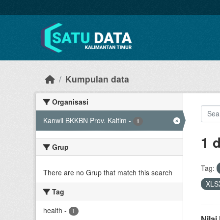
Skip to main content
Kumpulan data
Organisasi
Kanwil BKKBN Prov. Kaltim
-
1
1 
Grup
Tag:
There are no Grup that match this search
XLS
Tag
health
-
1
Nila