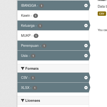
IBANGGA
-
1
Data 
CSV
Kawin
-
1
Keluarga
-
1
You can
MUKP
-
1
Perempuan
-
1
Usia
-
1
Formats
CSV
-
1
XLSX
-
1
Licenses