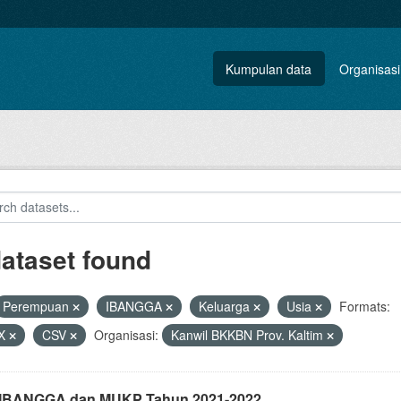
Kumpulan data
Organisasi
dataset found
Perempuan
IBANGGA
Keluarga
Usia
Formats:
X
CSV
Organisasi:
Kanwil BKKBN Prov. Kaltim
i IBANGGA dan MUKP Tahun 2021-2022