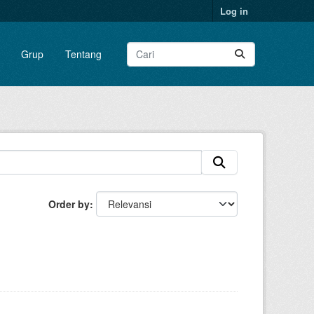
Log in
Grup
Tentang
Order by