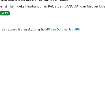
berisi nilai Indeks Pembangunan Keluarga (IBANGGA) dan Median U
XLSX
 also access this registry using the
API
(see
Dokumentasi API
).