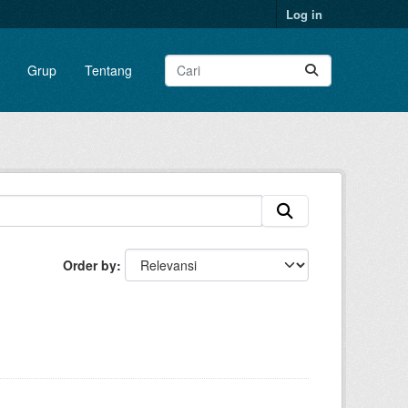
Log in
Grup
Tentang
Order by