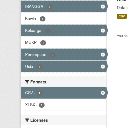
IBANGGA
-
1
Data 
CSV
Kawin
-
1
Keluarga
-
1
You can
MUKP
-
1
Perempuan
-
1
Usia
-
1
Formats
CSV
-
1
XLSX
-
1
Licenses