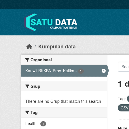
Skip to main content
Kumpulan data
Organisasi
Kanwil BKKBN Prov. Kaltim
-
1
1 
Grup
Tag:
There are no Grup that match this search
CS
Tag
health
-
1
Nila