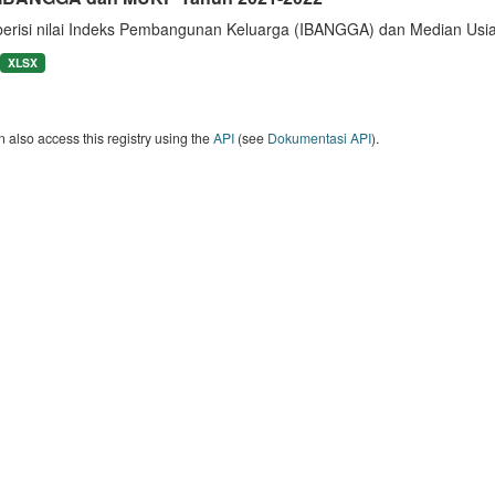
berisi nilai Indeks Pembangunan Keluarga (IBANGGA) dan Median U
XLSX
 also access this registry using the
API
(see
Dokumentasi API
).