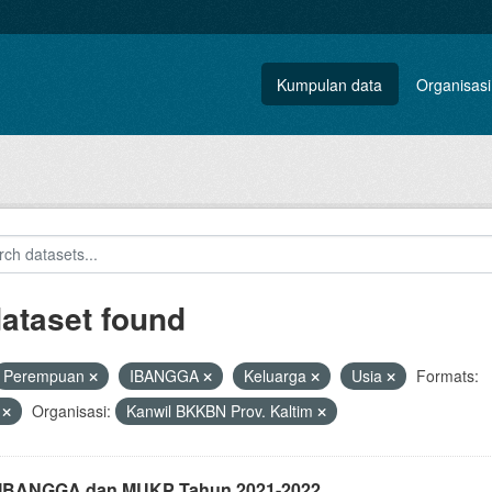
Kumpulan data
Organisasi
dataset found
Perempuan
IBANGGA
Keluarga
Usia
Formats:
V
Organisasi:
Kanwil BKKBN Prov. Kaltim
i IBANGGA dan MUKP Tahun 2021-2022