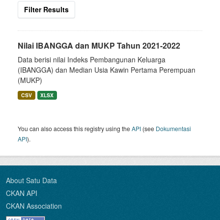
Filter Results
Nilai IBANGGA dan MUKP Tahun 2021-2022
Data berisi nilai Indeks Pembangunan Keluarga
(IBANGGA) dan Median Usia Kawin Pertama Perempuan
(MUKP)
CSV
XLSX
You can also access this registry using the
API
(see
Dokumentasi
API
).
About Satu Data
CKAN API
CKAN Association