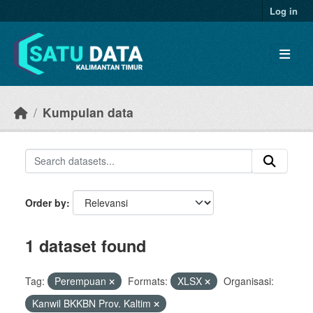
Skip to main content
Log in
Kumpulan data
Order by
1 dataset found
Tag:
Perempuan
Formats:
XLSX
Organisasi:
Kanwil BKKBN Prov. Kaltim