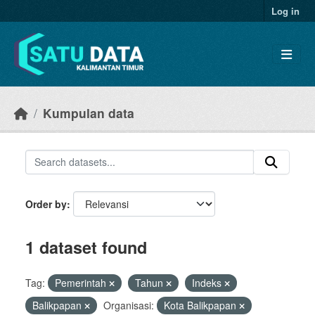
Skip to main content
Log in
Kumpulan data
Order by
1 dataset found
Tag:
Pemerintah
Tahun
Indeks
Balikpapan
Organisasi:
Kota Balikpapan