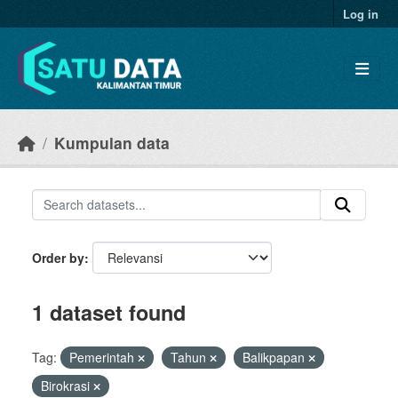
Skip to main content
Log in
Kumpulan data
Order by
1 dataset found
Tag:
Pemerintah
Tahun
Balikpapan
Birokrasi