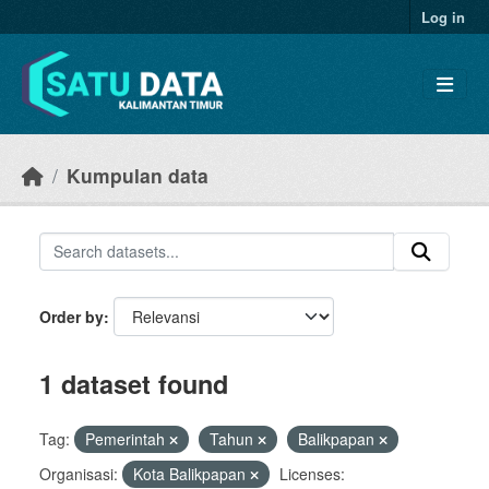
Skip to main content
Log in
Kumpulan data
Order by
1 dataset found
Tag:
Pemerintah
Tahun
Balikpapan
Organisasi:
Kota Balikpapan
Licenses: