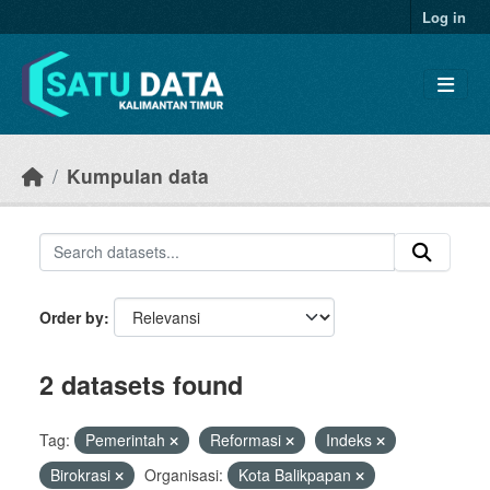
Skip to main content
Log in
Kumpulan data
Order by
2 datasets found
Tag:
Pemerintah
Reformasi
Indeks
Birokrasi
Organisasi:
Kota Balikpapan