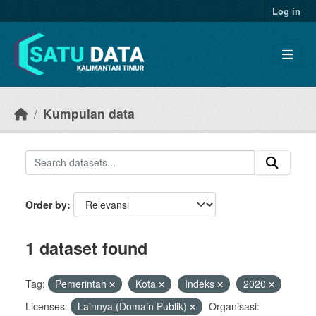
Skip to main content
Log in
Kumpulan data
Order by
1 dataset found
Tag:
Pemerintah
Kota
Indeks
2020
Licenses:
Lainnya (Domain Publik)
Organisasi: