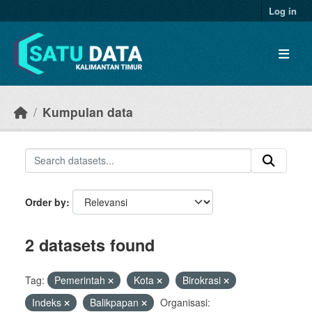
Skip to main content
Log in
Kumpulan data
Order by
2 datasets found
Tag:
Pemerintah
Kota
Birokrasi
Indeks
Balikpapan
Organisasi: