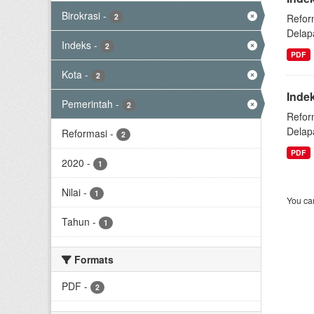
Birokrasi
-
2
Refor
Delap
Indeks
-
2
PDF
Kota
-
2
Inde
Pemerintah
-
2
Refor
Delap
Reformasi
-
2
PDF
2020
-
1
Nilai
-
1
You can
Tahun
-
1
Formats
PDF
-
2