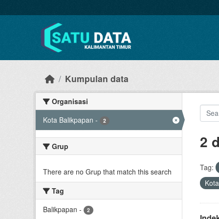
Skip to main content
Kumpulan data
Organisasi
Kota Balikpapan
-
2
2 
Grup
Tag:
There are no Grup that match this search
Kota
Tag
Balikpapan
-
2
Inde