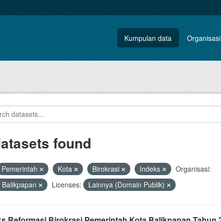
Kumpulan data
Organisasi
datasets found
Pemerintah
Kota
Birokrasi
Indeks
Organisasi:
 Balikpapan
Licenses:
Lainnya (Domain Publik)
ks Reformasi Birokrasi Pemerintah Kota Balikpapan Tahun 