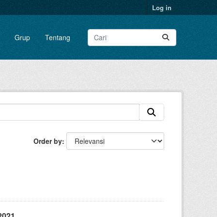
Log in
Grup
Tentang
Order by
2021