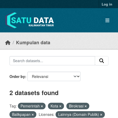
Skip to main content
Log in
Kumpulan data
Order by
2 datasets found
Tag:
Pemerintah
Kota
Birokrasi
Balikpapan
Licenses:
Lainnya (Domain Publik)