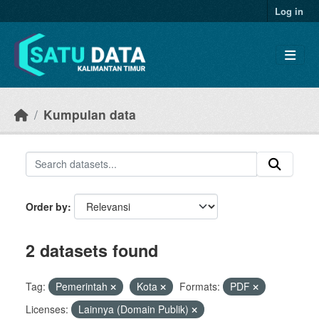
Skip to main content
Log in
Kumpulan data
Order by
2 datasets found
Tag:
Pemerintah
Kota
Formats:
PDF
Licenses:
Lainnya (Domain Publik)