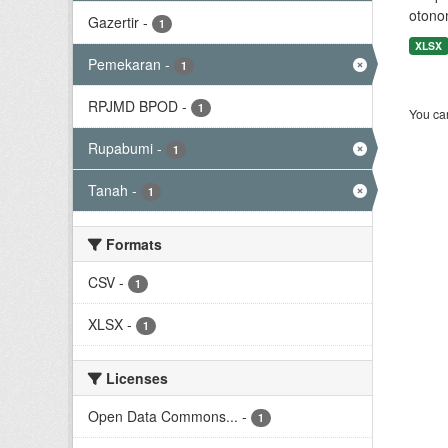
otono
Gazertir
-
1
XLSX
Pemekaran
-
1
RPJMD BPOD
-
1
You can
Rupabumi
-
1
Tanah
-
1
Formats
CSV
-
1
XLSX
-
1
Licenses
Open Data Commons...
-
1