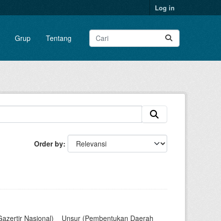
Log in
Grup
Tentang
Order by
Gazertir Nasional)__Unsur (Pembentukan Daerah