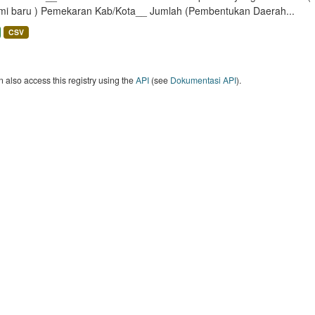
mi baru ) Pemekaran Kab/Kota__ Jumlah (Pembentukan Daerah...
CSV
 also access this registry using the
API
(see
Dokumentasi API
).