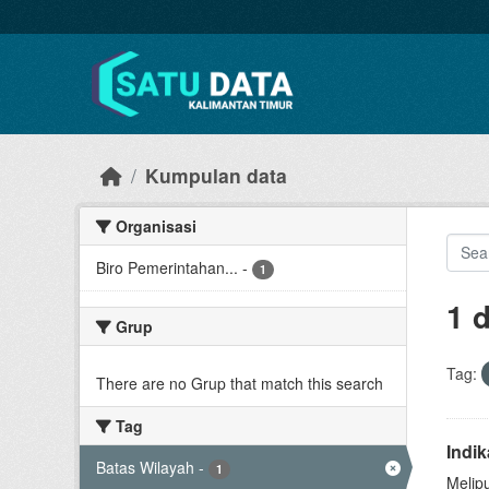
Skip to main content
Kumpulan data
Organisasi
Biro Pemerintahan...
-
1
1 
Grup
Tag:
There are no Grup that match this search
Tag
Indi
Batas Wilayah
-
1
Melip