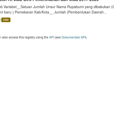
uti Variabel__Satuan Jumlah Unsur Nama Rupabumi yang dibakukan (
mi baru ) Pemekaran Kab/Kota__ Jumlah (Pembentukan Daerah...
CSV
 also access this registry using the
API
(see
Dokumentasi API
).