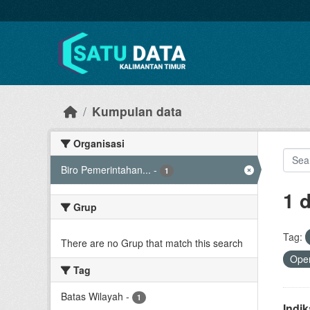
Skip to main content
Kumpulan data
Organisasi
Biro Pemerintahan...
-
1
1 
Grup
Tag:
There are no Grup that match this search
Open
Tag
Batas Wilayah
-
1
Indi