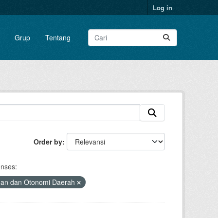
Log in
Grup
Tentang
Order by
enses:
han dan Otonomi Daerah