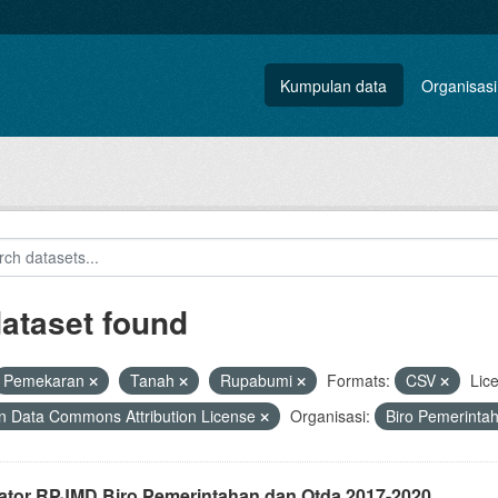
Kumpulan data
Organisasi
dataset found
Pemekaran
Tanah
Rupabumi
Formats:
CSV
Lic
 Data Commons Attribution License
Organisasi:
Biro Pemerinta
kator RPJMD Biro Pemerintahan dan Otda 2017-2020