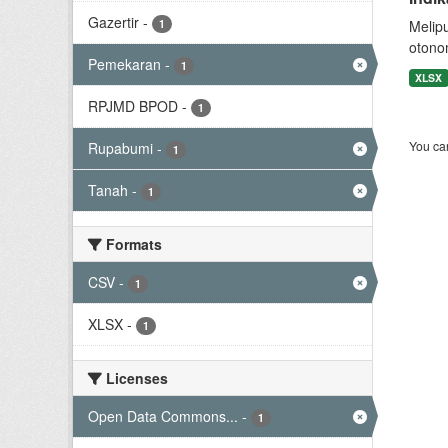
Gazertir
-
1
Melip
otono
Pemekaran
-
1
XLSX
RPJMD BPOD
-
1
You can
Rupabumi
-
1
Tanah
-
1
Formats
CSV
-
1
XLSX
-
1
Licenses
Open Data Commons...
-
1