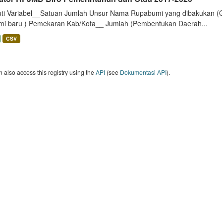
uti Variabel__Satuan Jumlah Unsur Nama Rupabumi yang dibakukan (
mi baru ) Pemekaran Kab/Kota__ Jumlah (Pembentukan Daerah...
CSV
 also access this registry using the
API
(see
Dokumentasi API
).