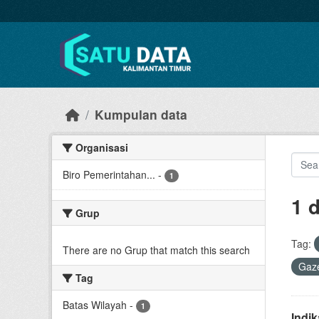
Skip to main content
Kumpulan data
Organisasi
Biro Pemerintahan...
-
1
1 
Grup
Tag:
There are no Grup that match this search
Gaze
Tag
Batas Wilayah
-
1
Indi