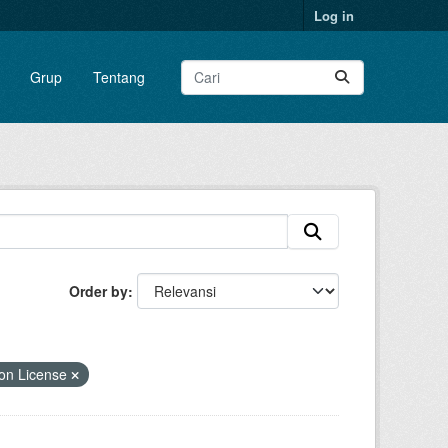
Log in
Grup
Tentang
Order by
on License