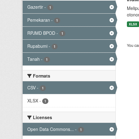
Gazertir
-
1
Melip
otono
Pemekaran
-
1
XLSX
RPJMD BPOD
-
1
You can
Rupabumi
-
1
Tanah
-
1
Formats
CSV
-
1
XLSX
-
1
Licenses
Open Data Commons...
-
1