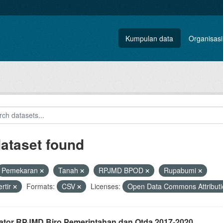
Kumpulan data
Organisasi
dataset found
Pemekaran
Tanah
RPJMD BPOD
Rupabumi
rtir
Formats:
CSV
Licenses:
Open Data Commons Attributi
kator RPJMD Biro Pemerintahan dan Otda 2017-2020