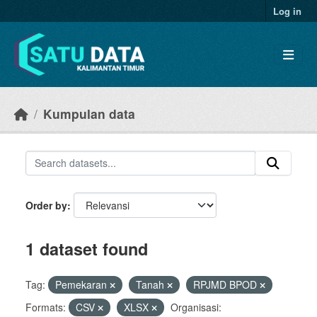
Skip to main content
Log in
Kumpulan data
Order by
1 dataset found
Tag:
Pemekaran
Tanah
RPJMD BPOD
Formats:
CSV
XLSX
Organisasi: