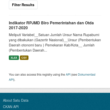
Filter Results
Indikator RPJMD Biro Pemerintahan dan Otda
2017-2020
Meliputi Variabel__Satuan Jumlah Unsur Nama Rupabumi
yang dibakukan (Gazertir Nasional)__Unsur (Pembentukan
Daerah otonomi baru ) Pemekaran Kab/Kota__ Jumlah
(Pembentukan Daerah...
XLSX
CSV
You can also access this registry using the
API
(see
Dokumentasi
API
).
About Satu Data
CKAN API