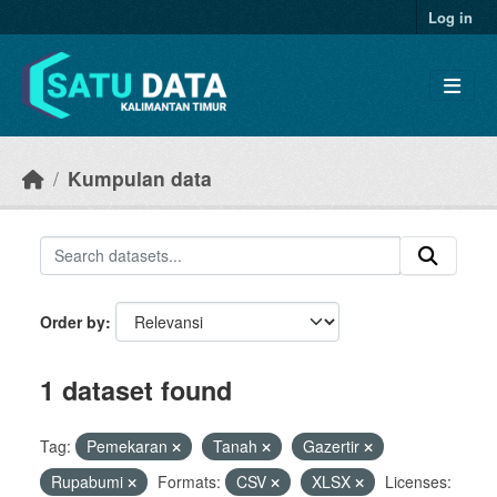
Skip to main content
Log in
Kumpulan data
Order by
1 dataset found
Tag:
Pemekaran
Tanah
Gazertir
Rupabumi
Formats:
CSV
XLSX
Licenses: