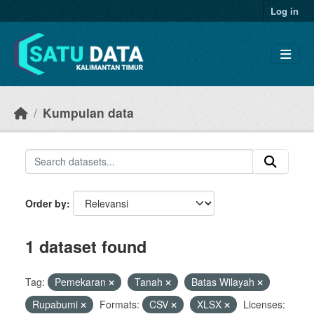
Skip to main content
Log in
Kumpulan data
Order by
1 dataset found
Tag:
Pemekaran
Tanah
Batas Wilayah
Rupabumi
Formats:
CSV
XLSX
Licenses: