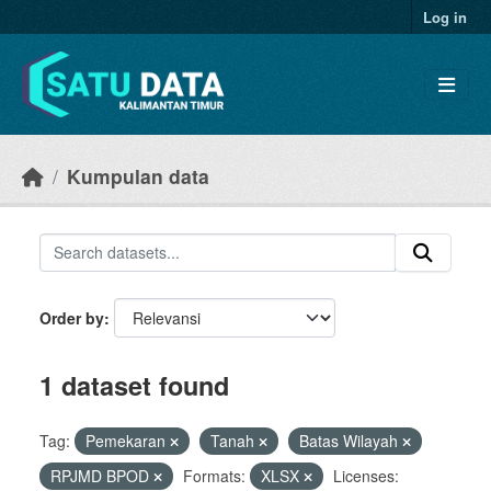
Skip to main content
Log in
Kumpulan data
Order by
1 dataset found
Tag:
Pemekaran
Tanah
Batas Wilayah
RPJMD BPOD
Formats:
XLSX
Licenses: