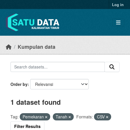
Skip to main content
Log in
Kumpulan data
Order by
1 dataset found
Tag:
Pemekaran
Tanah
Formats:
CSV
Filter Results