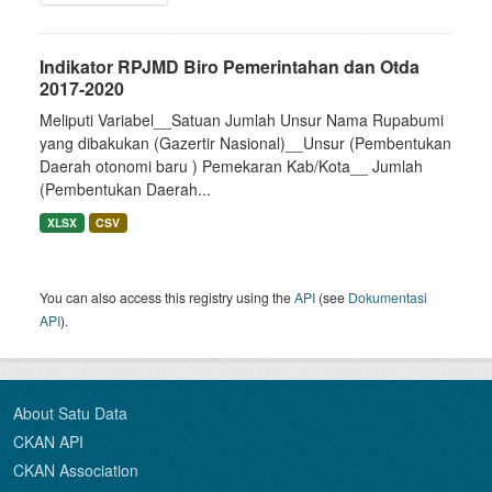
Indikator RPJMD Biro Pemerintahan dan Otda
2017-2020
Meliputi Variabel__Satuan Jumlah Unsur Nama Rupabumi
yang dibakukan (Gazertir Nasional)__Unsur (Pembentukan
Daerah otonomi baru ) Pemekaran Kab/Kota__ Jumlah
(Pembentukan Daerah...
XLSX
CSV
You can also access this registry using the
API
(see
Dokumentasi
API
).
About Satu Data
CKAN API
CKAN Association