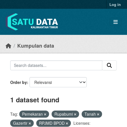
Skip to main content
Log in
Kumpulan data
Order by
1 dataset found
Tag:
Pemekaran
Rupabumi
Tanah
Gazertir
RPJMD BPOD
Licenses: