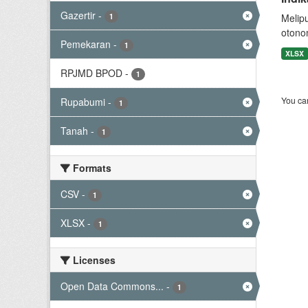
Gazertir
-
1
Melip
otono
Pemekaran
-
1
XLSX
RPJMD BPOD
-
1
You can
Rupabumi
-
1
Tanah
-
1
Formats
CSV
-
1
XLSX
-
1
Licenses
Open Data Commons...
-
1