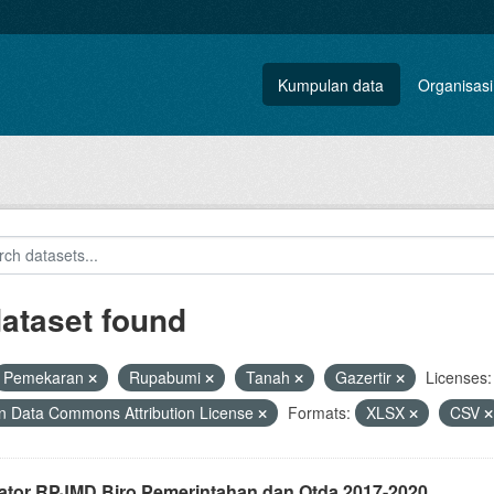
Kumpulan data
Organisasi
dataset found
Pemekaran
Rupabumi
Tanah
Gazertir
Licenses:
 Data Commons Attribution License
Formats:
XLSX
CSV
kator RPJMD Biro Pemerintahan dan Otda 2017-2020