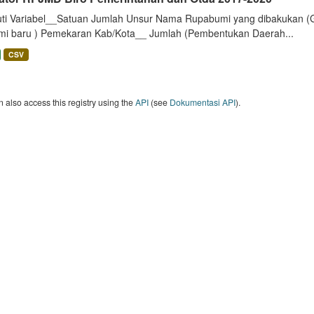
uti Variabel__Satuan Jumlah Unsur Nama Rupabumi yang dibakukan (
mi baru ) Pemekaran Kab/Kota__ Jumlah (Pembentukan Daerah...
CSV
 also access this registry using the
API
(see
Dokumentasi API
).