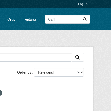
Log in
Grup
Tentang
Order by