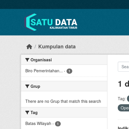
Skip to main content
Kumpulan data
Organisasi
Biro Pemerintahan...
-
1
1 
Grup
Tag:
There are no Grup that match this search
Open
Tag
Batas Wilayah
-
1
Indi