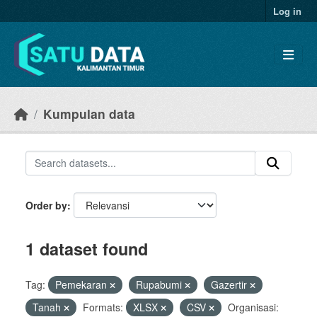
Skip to main content
Log in
Kumpulan data
Order by
1 dataset found
Tag:
Pemekaran
Rupabumi
Gazertir
Tanah
Formats:
XLSX
CSV
Organisasi: