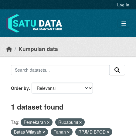
Skip to main content
Log in
Kumpulan data
Order by
1 dataset found
Tag:
Pemekaran
Rupabumi
Batas Wilayah
Tanah
RPJMD BPOD