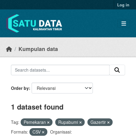
Skip to main content
Log in
Kumpulan data
Order by
1 dataset found
Tag:
Pemekaran
Rupabumi
Gazertir
Formats:
CSV
Organisasi: