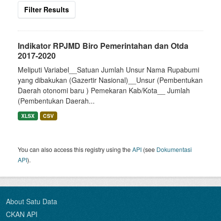
Filter Results
Indikator RPJMD Biro Pemerintahan dan Otda
2017-2020
Meliputi Variabel__Satuan Jumlah Unsur Nama Rupabumi
yang dibakukan (Gazertir Nasional)__Unsur (Pembentukan
Daerah otonomi baru ) Pemekaran Kab/Kota__ Jumlah
(Pembentukan Daerah...
XLSX
CSV
You can also access this registry using the
API
(see
Dokumentasi
API
).
About Satu Data
CKAN API