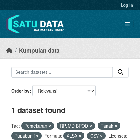
Skip to main content
Log in
Kumpulan data
Order by
1 dataset found
Tag:
Pemekaran
RPJMD BPOD
Tanah
Rupabumi
Formats:
XLSX
CSV
Licenses: