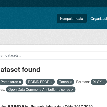
Kumpulan data
Organisasi
dataset found
Pemekaran
RPJMD BPOD
Tanah
Formats:
XLSX
ses:
Open Data Commons Attribution License
kator RPJMD Biro Pemerintahan dan Otda 2017-2020