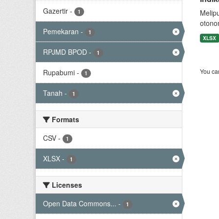
Gazertir
-
1
Melip
otono
Pemekaran
-
1
XLSX
RPJMD BPOD
-
1
You can
Rupabumi
-
1
Tanah
-
1
Formats
CSV
-
1
XLSX
-
1
Licenses
Open Data Commons...
-
1