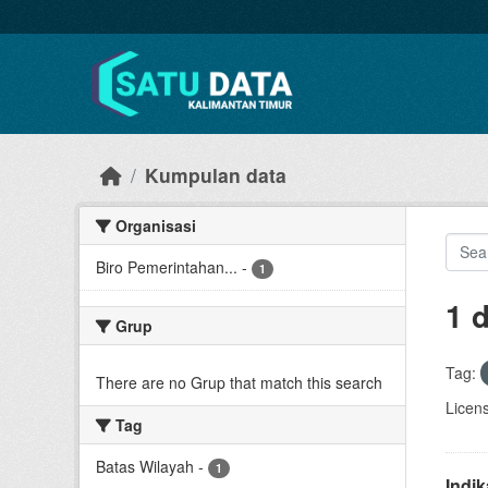
Skip to main content
Kumpulan data
Organisasi
Biro Pemerintahan...
-
1
1 
Grup
Tag:
There are no Grup that match this search
Licen
Tag
Batas Wilayah
-
1
Indi