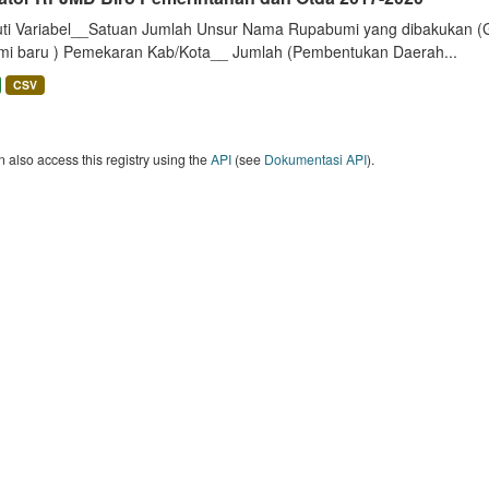
uti Variabel__Satuan Jumlah Unsur Nama Rupabumi yang dibakukan (
mi baru ) Pemekaran Kab/Kota__ Jumlah (Pembentukan Daerah...
CSV
 also access this registry using the
API
(see
Dokumentasi API
).