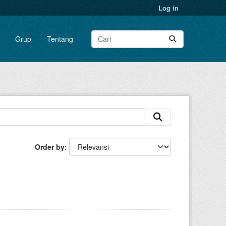
Log in
Grup
Tentang
Order by