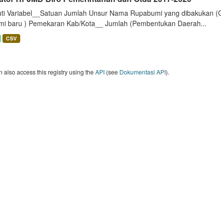
uti Variabel__Satuan Jumlah Unsur Nama Rupabumi yang dibakukan (
mi baru ) Pemekaran Kab/Kota__ Jumlah (Pembentukan Daerah...
CSV
 also access this registry using the
API
(see
Dokumentasi API
).