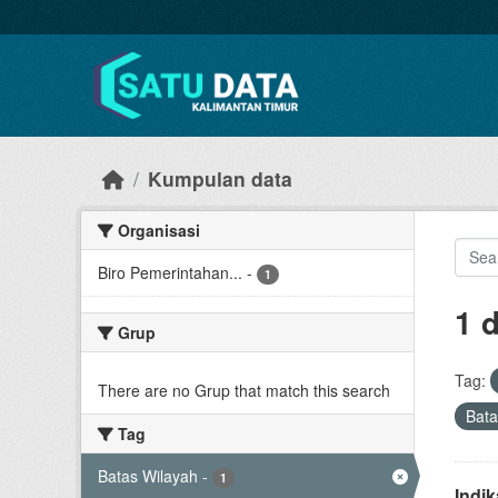
Skip to main content
Kumpulan data
Organisasi
Biro Pemerintahan...
-
1
1 
Grup
Tag:
There are no Grup that match this search
Bata
Tag
Batas Wilayah
-
1
Indi