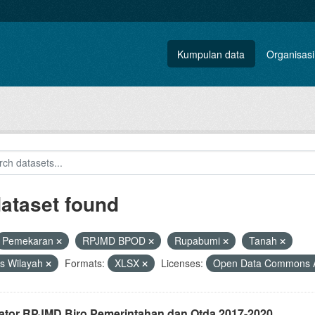
Kumpulan data
Organisasi
dataset found
Pemekaran
RPJMD BPOD
Rupabumi
Tanah
s Wilayah
Formats:
XLSX
Licenses:
Open Data Commons At
kator RPJMD Biro Pemerintahan dan Otda 2017-2020