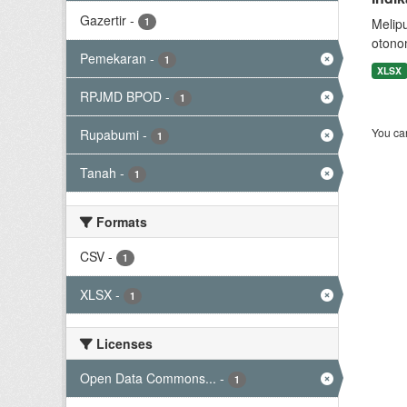
Gazertir
-
1
Melip
otono
Pemekaran
-
1
XLSX
RPJMD BPOD
-
1
You can
Rupabumi
-
1
Tanah
-
1
Formats
CSV
-
1
XLSX
-
1
Licenses
Open Data Commons...
-
1