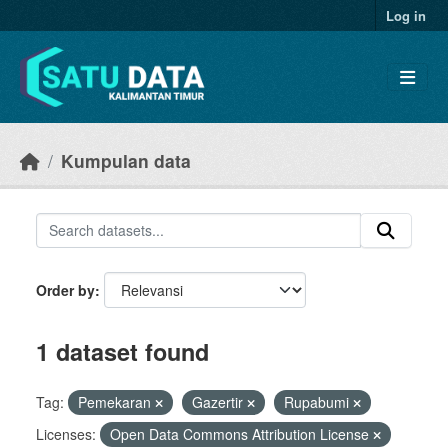
Skip to main content
Log in
Kumpulan data
Order by
1 dataset found
Tag:
Pemekaran
Gazertir
Rupabumi
Licenses:
Open Data Commons Attribution License