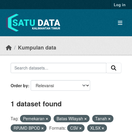
Skip to main content
Log in
Kumpulan data
Order by
1 dataset found
Tag:
Pemekaran
Batas Wilayah
Tanah
RPJMD BPOD
Formats:
CSV
XLSX