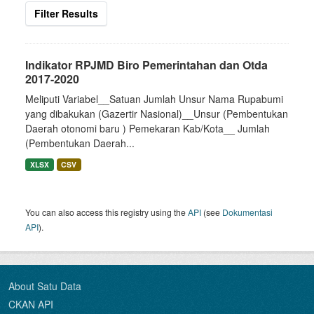
Filter Results
Indikator RPJMD Biro Pemerintahan dan Otda
2017-2020
Meliputi Variabel__Satuan Jumlah Unsur Nama Rupabumi
yang dibakukan (Gazertir Nasional)__Unsur (Pembentukan
Daerah otonomi baru ) Pemekaran Kab/Kota__ Jumlah
(Pembentukan Daerah...
XLSX
CSV
You can also access this registry using the
API
(see
Dokumentasi
API
).
About Satu Data
CKAN API